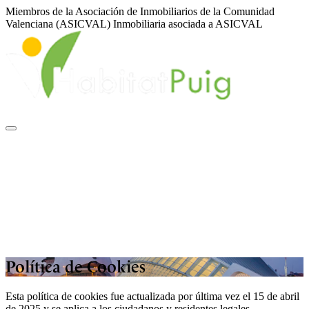
Miembros de la Asociación de Inmobiliarios de la Comunidad
Valenciana (ASICVAL)
Inmobiliaria asociada a ASICVAL
Sobre nosotros
Inmuebles
Servicios
Financiación
ASICVAL
Blog
Contacto
|
|
ES
EN
VA
Política de Cookies
Esta política de cookies fue actualizada por última vez el 15 de abril
de 2025 y se aplica a los ciudadanos y residentes legales